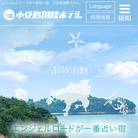
エンジェルロードが一番近い宿、小豆島国際ホテル。
Language
MENU
採用情報
トップページ
館内施設
エンジェルロード
アクセス
客室
観光
露天風呂付きエグゼクティブルーム
モデルコース
最上階スイートルーム
アクティビティ
スタンダード和洋室
動画で見る
デザイナーズルーム
最上階プレミアムツインルーム
【国内旅行会社様専用】団体
本館2階和室
宿泊プラン
うどん県×ヤドン「ヤドンのお宿」
SDGs
新着情報
温泉