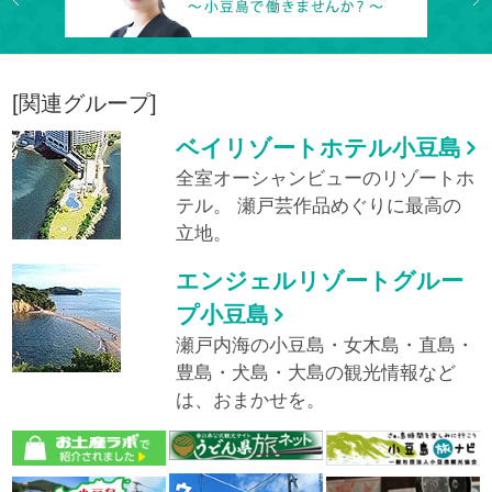
Previous
Ne
[関連グループ]
ベイリゾートホテル小豆島
全室オーシャンビューのリゾートホ
テル。
瀬戸芸作品めぐりに最高の
立地。
エンジェルリゾートグルー
プ小豆島
瀬戸内海の小豆島・女木島・直島・
豊島・犬島・大島の観光情報など
は、おまかせを。